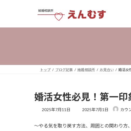
コ
ナ
ン
ビ
テ
ゲ
ン
ー
ツ
シ
へ
ョ
ス
ン
キ
に
ッ
移
プ
動
トップ
ブログ記事
結婚相談所
お見合い
婚活女
婚活女性必見！第一印
最
2025年7月11日
2025年7月1日
カウン
終
更
～やる気を取り戻す方法、周囲との関わり方
新