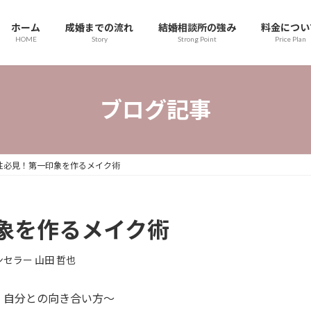
ホーム
成婚までの流れ
結婚相談所の強み
料金につい
HOME
Story
Strong Point
Price Plan
ブログ記事
性必見！第一印象を作るメイク術
象を作るメイク術
セラー 山田 哲也
、自分との向き合い方～