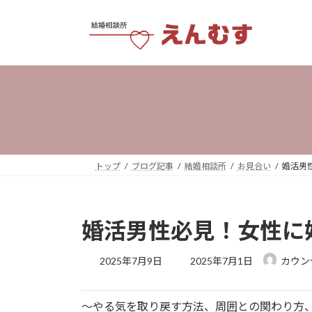
コ
ナ
ン
ビ
テ
ゲ
ン
ー
ツ
シ
へ
ョ
ス
ン
キ
に
ッ
移
プ
動
トップ
ブログ記事
結婚相談所
お見合い
婚活男
婚活男性必見！女性に
最
2025年7月9日
2025年7月1日
カウン
終
更
新
～やる気を取り戻す方法、周囲との関わり方