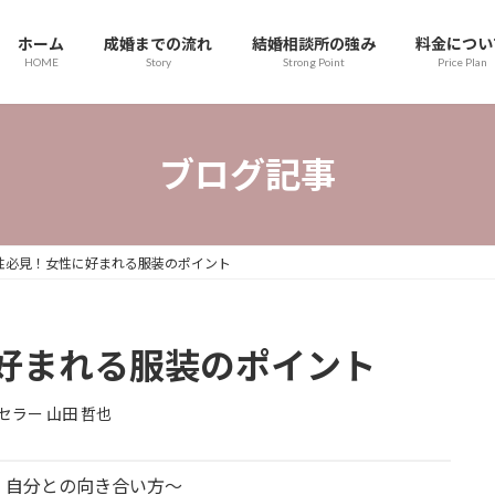
ホーム
成婚までの流れ
結婚相談所の強み
料金につい
HOME
Story
Strong Point
Price Plan
ブログ記事
性必見！女性に好まれる服装のポイント
好まれる服装のポイント
セラー 山田 哲也
、自分との向き合い方～