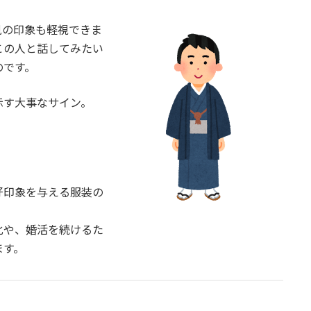
見の印象も軽視できま
この人と話してみたい
のです。
示す大事なサイン。
好印象を与える服装の
化や、婚活を続けるた
ます。